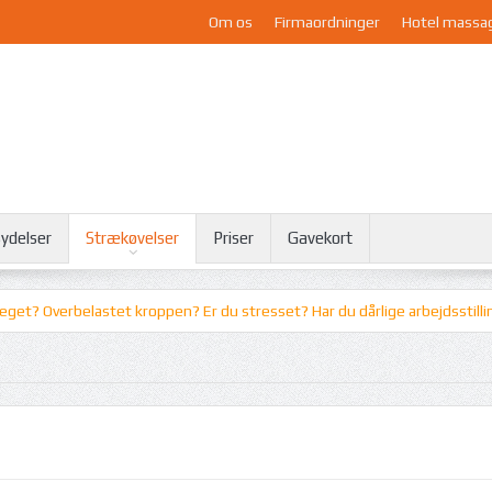
Om os
Firmaordninger
Hotel massa
ydelser
Strækøvelser
Priser
Gavekort
verbelastet kroppen? Er du stresset? Har du dårlige arbejdsstillinger? Er