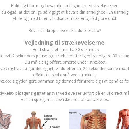
Hold dig i form og bevar din smidighed med strækøvelser.
d du også, at det er lige så vigtigt at bevare din smidighed? En usmidig
rytme og med tiden vil udsatte muskler og led gøre ondt.
Bevar din krop – hvor skal du ellers bo?
Vejledning til strækøvelserne
· Hold strækket i mindst 30 sekunder.
old evt. 2 sekunders pause og stræk derefter igen i yderligere 30 sekun
· Du må aldrig påføre smerte under strækket.
stræk og hvis du gør det rigtigt, vil du efter ca. 20 sekunder kunne mær
effekt, du skal opnå ved strækket.
 trække sig yderligere sammen og dermed forhindre dig i at opnå et f
yRelax påtager sig intet ansvar ved øvelser udført på en ukorrekt m
Har du spørgsmål, tøv ikke med at kontakte os.