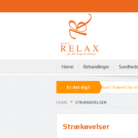
Home
Behandlinger
Sundheds
Har du stået forkert? Lavet en forkert bevægelse? Trænet for meget? O
Er det dig?
HOME
STRÆKØVELSER
Strækøvelser