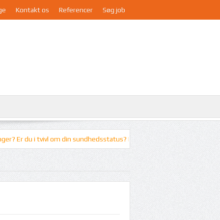
ge
Kontakt os
Referencer
Søg job
 du i tvivl om din sundhedsstatus? Bliv klogere her på siden...